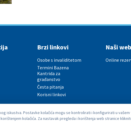
ija
Brzi linkovi
Naši web
Osobe s invaliditetom
Online rezer
Termini Bazena
Kantrida za
građanstvo
Česta pitanja
Korisni linkovi
čkog iskustva. Postavke kolačića mogu se kontrolirati i konfigurirati u vaše
orištenjem kolačića. Za nastavak pregleda i korištenja web stranice kliknit