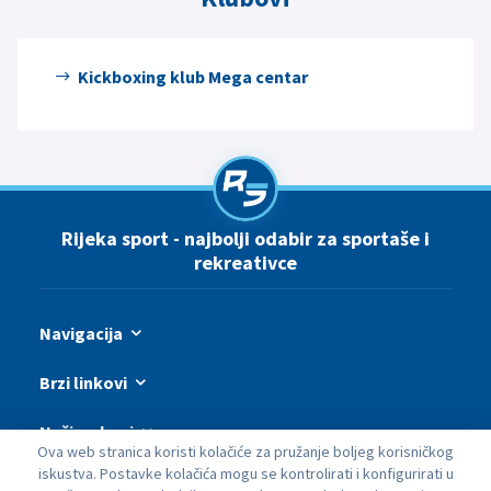
Kickboxing klub Mega centar
Rijeka sport - najbolji odabir za sportaše i
rekreativce
Navigacija
Brzi linkovi
Naši webovi
Ova web stranica koristi kolačiće za pružanje boljeg korisničkog
iskustva. Postavke kolačića mogu se kontrolirati i konfigurirati u
Budimo u kontaktu