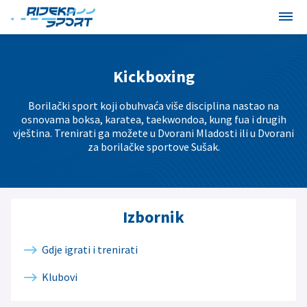
Kickboxing
Borilački sport koji obuhvaća više disciplina nastao na
osnovama boksa, karatea, taekwondoa, kung fua i drugih
vještina. Trenirati ga možete u Dvorani Mladosti ili u Dvorani
za borilačke sportove Sušak.
Izbornik
Gdje igrati i trenirati
Klubovi