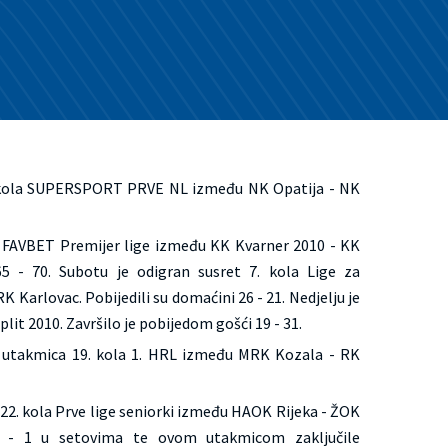
. kola SUPERSPORT PRVE NL između NK Opatija - NK
a FAVBET Premijer lige između KK Kvarner 2010 - KK
e 65 - 70. Subotu je odigran susret 7. kola Lige za
rlovac. Pobijedili su domaćini 26 - 21. Nedjelju je
lit 2010. Završilo je pobijedom gošći 19 - 31.
a utakmica 19. kola 1. HRL između MRK Kozala - RK
 22. kola Prve lige seniorki između HAOK Rijeka - ŽOK
3 - 1 u setovima te ovom utakmicom zaključile