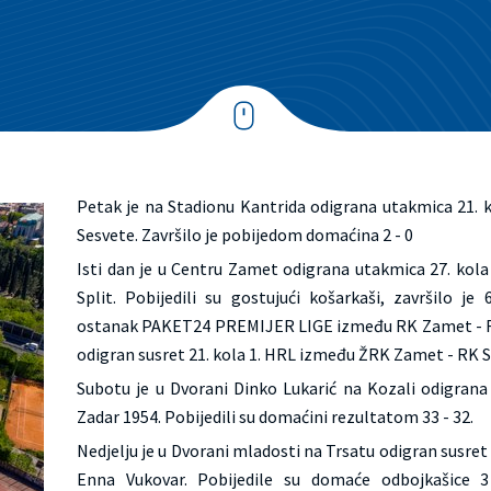
Petak je na Stadionu Kantrida odigrana utakmica 21
Sesvete. Završilo je pobijedom domaćina 2 - 0
Isti dan je u Centru Zamet odigrana utakmica 27. kol
Split. Pobijedili su gostujući košarkaši, završilo j
ostanak PAKET24 PREMIJER LIGE između RK Zamet - RK Ka
odigran susret 21. kola 1. HRL između ŽRK Zamet - RK Sp
Subotu je u Dvorani Dinko Lukarić na Kozali odigran
Zadar 1954. Pobijedili su domaćini rezultatom 33 - 32.
Nedjelju je u Dvorani mladosti na Trsatu odigran susret
Enna Vukovar. Pobijedile su domaće odbojkašice 