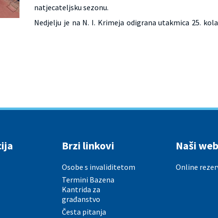
natjecateljsku sezonu.
Nedjelju je na N. I. Krimeja odigrana utakmica 25. 
ija
Brzi linkovi
Naši web
Osobe s invaliditetom
Online rezer
Termini Bazena
Kantrida za
građanstvo
Česta pitanja