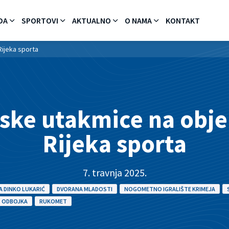
DA
SPORTOVI
AKTUALNO
O NAMA
KONTAKT
ijeka sporta
ske utakmice na obj
Rijeka sporta
7. travnja 2025.
 DINKO LUKARIĆ
DVORANA MLADOSTI
NOGOMETNO IGRALIŠTE KRIMEJA
ODBOJKA
RUKOMET