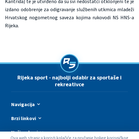
Kantrida) te je utvrđeno da su svi nedostatci otklonjeni te je
izdano odobrenje za odigravanje službenih utkmica mladeži
Hrvatskog nogometnog saveza kojima rukovodi NS HNS-a
Rijeka.
Rijeka sport - najbolji odabir za sportaše i
rekreativce
Navigacija
Brzi linkovi
Naši webovi
Ova web stranica koristi kolačiće za pružanje boljeg korisničkog