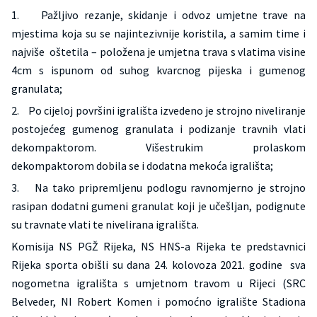
1. Pažljivo rezanje, skidanje i odvoz umjetne trave na
mjestima koja su se najintezivnije koristila, a samim time i
najviše oštetila – položena je umjetna trava s vlatima visine
4cm s ispunom od suhog kvarcnog pijeska i gumenog
granulata;
2. Po cijeloj površini igrališta izvedeno je strojno niveliranje
postojećeg gumenog granulata i podizanje travnih vlati
dekompaktorom. Višestrukim prolaskom
dekompaktorom dobila se i dodatna mekoća igrališta;
3. Na tako pripremljenu podlogu ravnomjerno je strojno
rasipan dodatni gumeni granulat koji je učešljan, podignute
su travnate vlati te nivelirana igrališta.
Komisija NS PGŽ Rijeka, NS HNS-a Rijeka te predstavnici
Rijeka sporta obišli su dana 24. kolovoza 2021. godine sva
nogometna igrališta s umjetnom travom u Rijeci (SRC
Belveder, NI Robert Komen i pomoćno igralište Stadiona